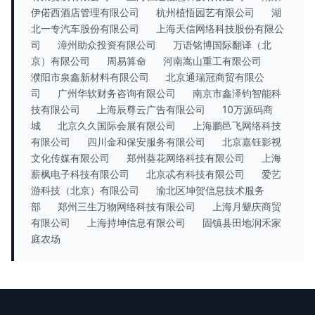
伊偌西酒店管理有限公司
杭州植悟园艺有限公司
湖
北一专汽车股份有限公司
上海天信网络科技股份有限公
司
漳州助众投资有限公司
万语铭博国际翻译（北
京）有限公司
周易算命
河南嵩山重工有限公司
濮阳市泉鑫新材料有限公司
北京通瑞冠商贸有限公
司
广州华软财务咨询有限公司
南京市鑫泽钧智能科
技有限公司
上海辰尊云广告有限公司
10万源码商
城
北京久久国际会展有限公司
上海鹏邑飞网络科技
有限公司
四川金和保安服务有限公司
北京嘉钰影视
文化传媒有限公司
郑州葵花网络科技有限公司
上海
薪枫电子科技有限公司
北京忒有科技有限公司
爱艺
游科技（北京）有限公司
渝北区坤贺信息技术服务
部
郑州三生万物网络科技有限公司
上海月颦庆商贸
有限公司
上海持坤信息有限公司
固镇县田地润禾家
庭农场