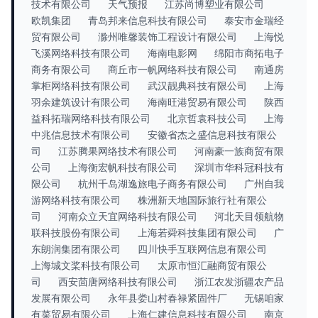
技术有限公司
天气预报
江苏尚博塑业有限公司
欧凯集团
青岛邦来信息科技有限公司
泰安市金瑞经
贸有限公司
滁州唯馨装饰工程设计有限公司
上海悦
飞溪网络科技有限公司
海南电影网
绵阳市商拓电子
商务有限公司
商丘市一帆网络科技有限公司
南通房
掌柜网络科技有限公司
武汉靓典科技有限公司
上海
羽余建筑设计有限公司
海南旺港贸易有限公司
陕西
益科拓瑞网络科技有限公司
北京哲袁科技公司
上海
中兆信息技术有限公司
安徽省杰之盛信息科技有限公
司
江苏腾果网络技术有限公司
河南豪一族商贸有限
公司
上海衡宏帆科技有限公司
深圳市华科冠科技有
限公司
杭州千岛湖逸旅电子商务有限公司
广州自我
游网络科技有限公司
株洲新天地国际旅行社有限公
司
河南众立天宜网络科技有限公司
河北天目领航物
联科技股份有限公司
上海若舜科技集团有限公司
广
东朗润集团有限公司
四川快手互联网信息有限公司
上海城文桨科技有限公司
太原市恒汇融商贸有限公
司
西安茴唐网络科技有限公司
浙江农发浙疆农产品
发展有限公司
永年县娄山村春禄紧固件厂
无锡咱家
有菜贸易有限公司
上海仁建信息科技有限公司
南京